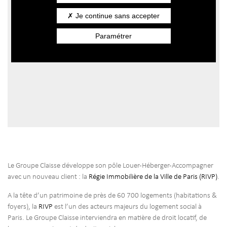
Je continue sans accepter
Paramétrer
Le Groupe Claisse développe son pôle Louer-Héberger-Accompagner
avec un nouveau client : la
Régie Immobilière de la Ville de Paris (RIVP)
.
A la tête d’un patrimoine de près de 60 700 logements (habitations &
foyers), la
RIVP
est l’un des acteurs majeurs du logement social à
Paris. Le Groupe Claisse interviendra en matière de droit locatif, de