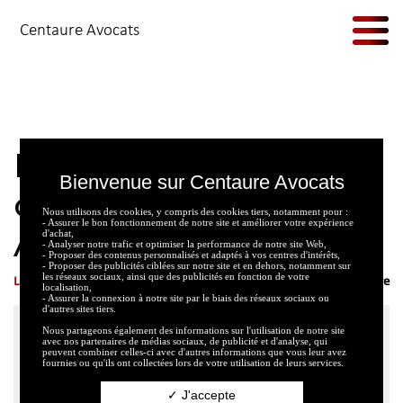
Passer au contenu
Centaure Avocats
NAVIGATION PRINCIPALE
La RIVP accorde sa
confiance à Claisse &
Nous utilisons des cookies, y compris des cookies tiers, notamment pour :
- Assurer le bon fonctionnement de notre site et améliorer votre expérience
Associés
d'achat,
- Analyser notre trafic et optimiser la performance de notre site Web,
- Proposer des contenus personnalisés et adaptés à vos centres d'intérêts,
- Proposer des publicités ciblées sur notre site et en dehors, notamment sur
les réseaux sociaux, ainsi que des publicités en fonction de votre
Laëtitia Cano
1 minute de lecture
|
9 janvier 2018
localisation,
- Assurer la connexion à notre site par le biais des réseaux sociaux ou
d'autres sites tiers.
Nous partageons également des informations sur l'utilisation de notre site
avec nos partenaires de médias sociaux, de publicité et d'analyse, qui
peuvent combiner celles-ci avec d'autres informations que vous leur avez
fournies ou qu'ils ont collectées lors de votre utilisation de leurs services.
J'accepte